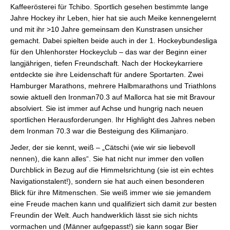
Kaffeerösterei für Tchibo. Sportlich gesehen bestimmte lange
Jahre Hockey ihr Leben, hier hat sie auch Meike kennengelernt
und mit ihr >10 Jahre gemeinsam den Kunstrasen unsicher
gemacht. Dabei spielten beide auch in der 1. Hockeybundesliga
für den Uhlenhorster Hockeyclub – das war der Beginn einer
langjährigen, tiefen Freundschaft. Nach der Hockeykarriere
entdeckte sie ihre Leidenschaft für andere Sportarten. Zwei
Hamburger Marathons, mehrere Halbmarathons und Triathlons
sowie aktuell den Ironman70.3 auf Mallorca hat sie mit Bravour
absolviert. Sie ist immer auf Achse und hungrig nach neuen
sportlichen Herausforderungen. Ihr Highlight des Jahres neben
dem Ironman 70.3 war die Besteigung des Kilimanjaro.
Jeder, der sie kennt, weiß – „Cätschi (wie wir sie liebevoll
nennen), die kann alles“. Sie hat nicht nur immer den vollen
Durchblick in Bezug auf die Himmelsrichtung (sie ist ein echtes
Navigationstalent!), sondern sie hat auch einen besonderen
Blick für ihre Mitmenschen. Sie weiß immer wie sie jemandem
eine Freude machen kann und qualifiziert sich damit zur besten
Freundin der Welt. Auch handwerklich lässt sie sich nichts
vormachen und (Männer aufgepasst!) sie kann sogar Bier