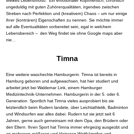
Meikes Lebensmotto. Ein emotionaler Kopfmensch, chronisch
ungeduldig mit guten Zuhörerqualitäten, irgendwo zwischen
Streben nach Perfektion und (kreativem) Chaos – um nur einige
ihrer (konträren) Eigenschaften zu nennen. Sie möchte immer
auf alle Eventualitäten vorbereitet sein, egal in welchem
Lebensbereich – den Weg findet sie ohne Google maps aber
nie…
Timna
Eine weitere waschechte Hamburgerin. Timna ist bereits in
Hamburg geboren und aufgewachsen, hat hier studiert und
arbeitet jetzt bei Waldemar Link, einem Hamburger
Medizintechnik-Unternehmen. Hamburgerin in der 5. oder 6.
Generation. Sportlich hat Timna vieles ausprobiert bis sie
letztendlich beim Rudern landete, über Leichtathletik, Badminton
und Windsurfen war alles dabei. Rudern tut sie jetzt seit 6
Jahren, gerne auch gemeinsam mit dem Opa, den Brüdern oder
den Eltern. Ihren Sport hat Timna immer ehrgeizig ausgeübt und
an mehreren größeren und kleineren Wettkämpfen und